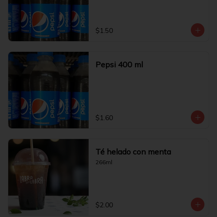
$1.50
Pepsi 400 ml
$1.60
Té helado con menta
266ml
$2.00