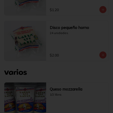
$1.20
Disco pequeño horno
24 unidades.
$2.00
Varios
Queso mozzarella
1/2 libra.