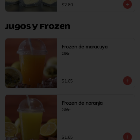
$2.60
Jugos y Frozen
Frozen de maracuya
266ml
$1.65
Frozen de naranja
266ml
$1.65