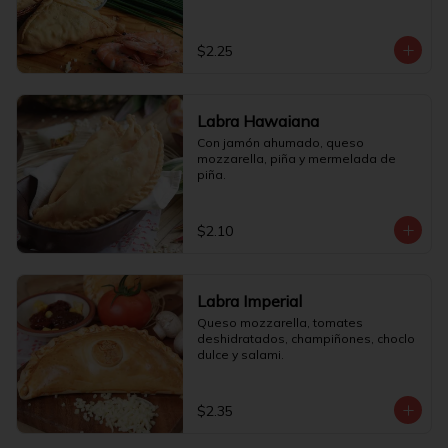
$2.25
Labra Hawaiana
Con jamón ahumado, queso 
mozzarella, piña y mermelada de 
piña.
$2.10
Labra Imperial
Queso mozzarella, tomates 
deshidratados, champiñones, choclo 
dulce y salami.
$2.35