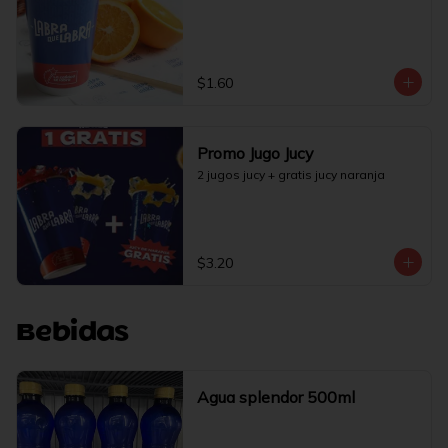
$1.60
Promo Jugo Jucy
2 jugos jucy + gratis jucy naranja
$3.20
Bebidas
Agua splendor 500ml