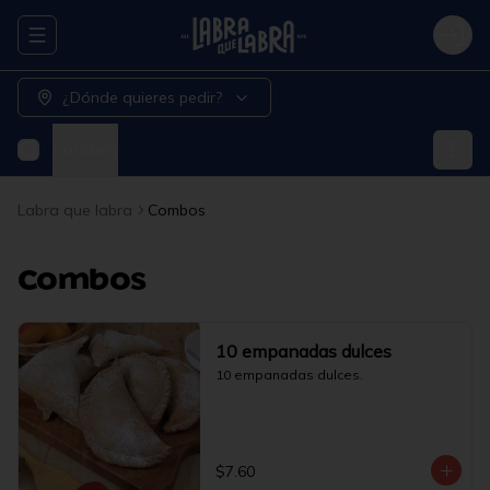
Abrir menu de navegación
Logi
¿Dónde quieres pedir?
Combos
Labra que labra
Combos
Combos
10 empanadas dulces
10 empanadas dulces.
$7.60