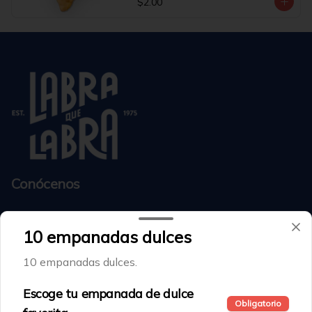
$2.00
Conócenos
Trabaja con Nosotros
10 empanadas dulces
Facturación Electrónica
Noticias
10 empanadas dulces.
Acción Frente a la violencia de género y discriminación
Escoge tu empanada de dulce
Términos y condiciones
Obligatorio