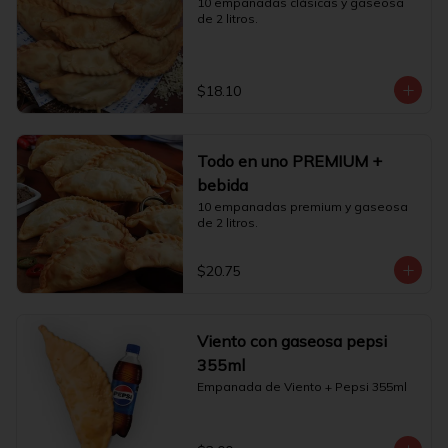
10 empanadas clásicas y gaseosa 
de 2 litros.
$18.10
Todo en uno PREMIUM +
bebida
10 empanadas premium y gaseosa 
de 2 litros.
$20.75
Viento con gaseosa pepsi
355ml
Empanada de Viento + Pepsi 355ml