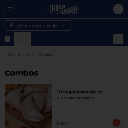
Abrir menu de navegación
Logi
¿Dónde quieres pedir?
Combos
Labra que labra
Combos
Combos
10 empanadas dulces
10 empanadas dulces.
$7.60