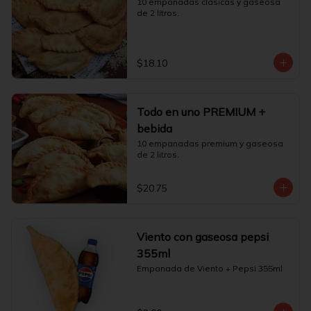
10 empanadas clásicas y gaseosa 
de 2 litros.
$18.10
Todo en uno PREMIUM +
bebida
10 empanadas premium y gaseosa 
de 2 litros.
$20.75
Viento con gaseosa pepsi
355ml
Empanada de Viento + Pepsi 355ml