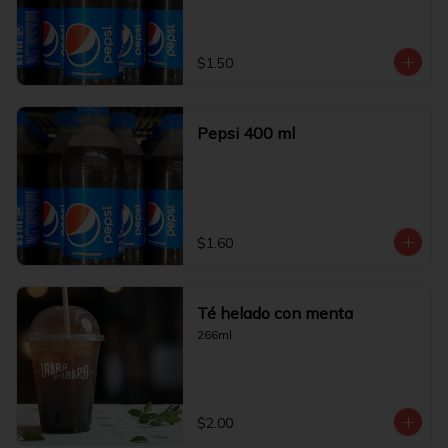
$1.50
Pepsi 400 ml
$1.60
Té helado con menta
266ml
$2.00