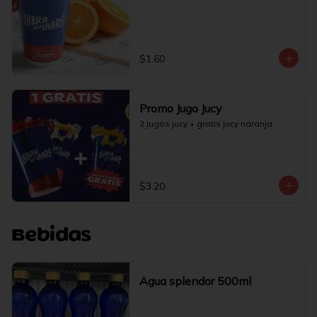
$1.60
Promo Jugo Jucy
2 jugos jucy + gratis jucy naranja
$3.20
Bebidas
Agua splendor 500ml