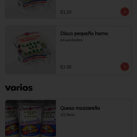
$1.20
Disco pequeño horno
24 unidades.
$2.00
Varios
Queso mozzarella
1/2 libra.