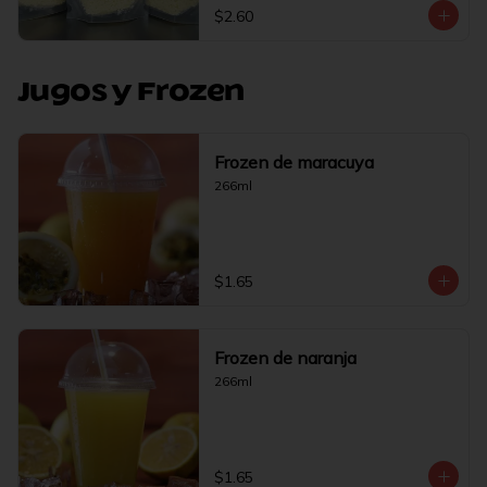
$2.60
Jugos y Frozen
Frozen de maracuya
266ml
$1.65
Frozen de naranja
266ml
$1.65