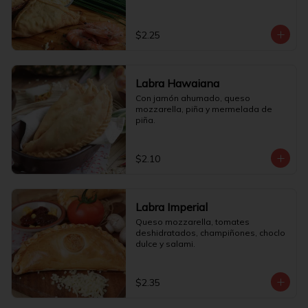
$2.25
Labra Hawaiana
Con jamón ahumado, queso 
mozzarella, piña y mermelada de 
piña.
$2.10
Labra Imperial
Queso mozzarella, tomates 
deshidratados, champiñones, choclo 
dulce y salami.
$2.35